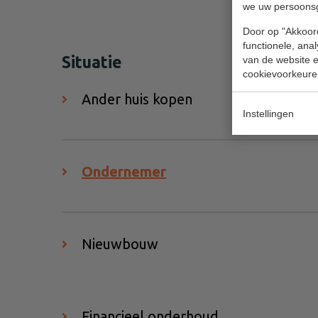
we uw persoons
Door op "Akkoord
functionele, ana
Situatie
van de website en
cookievoorkeure
Ander huis kopen
Instellingen
Ondernemer
Nieuwbouw
Financieel onderhoud