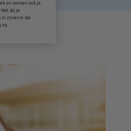
eek en nemen ook je
 Net als je
 in zoverre die
g nu.