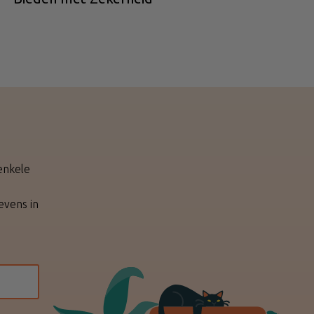
enkele
evens in