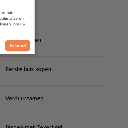
waaronder
 optimaliseren
ellingen" om uw
Huis verhuren
Akkoord
Eerste huis kopen
Verduurzamen
Bieden met Zekerheid