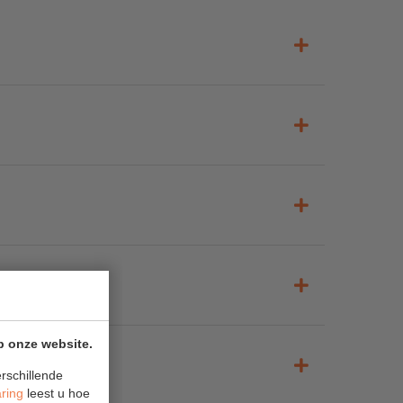
p onze website.
rschillende
aring
leest u hoe