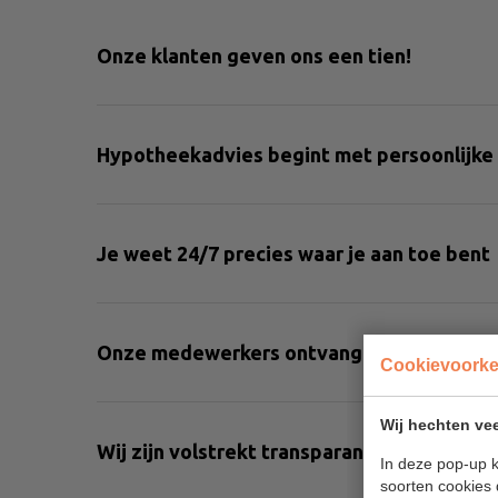
Onze klanten geven ons een tien!
Hypotheekadvies begint met persoonlijke
Je weet 24/7 precies waar je aan toe bent
Onze medewerkers ontvangen geen variab
Cookievoork
Wij hechten vee
Wij zijn volstrekt transparant over onze 
In deze pop-up k
soorten cookies 