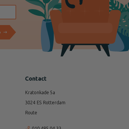
p
Contact
Kratonkade 5a
3024 ES Rotterdam
Route
010 485 04 33